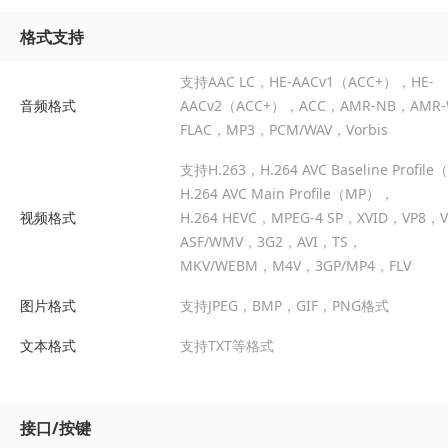
格式支持
支持AAC LC，HE-AACv1（ACC+），HE-
音频格式
AACv2（ACC+），ACC，AMR-NB，AMR
FLAC，MP3，PCM/WAV，Vorbis
支持H.263，H.264 AVC Baseline Profil
H.264 AVC Main Profile（MP），
视频格式
H.264 HEVC，MPEG-4 SP，XVID，VP8，
ASF/WMV，3G2，AVI，TS，
MKV/WEBM，M4V，3GP/MP4，FLV
图片格式
支持JPEG，BMP，GIF，PNG格式
文本格式
支持TXT等格式
接口/按键