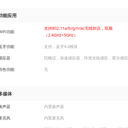
功能应用
支持802.11a/b/g/n/ac无线协议，双频
WiFi功能
（2.4GHz+5GHz）
蓝牙功能
支持，蓝牙4.0模块
感应器
陀螺仪，加速感应器，环境光线感应，霍尔感应
特色功能
无
多媒体
扬声器
内置扬声器
麦克风
内置麦克风