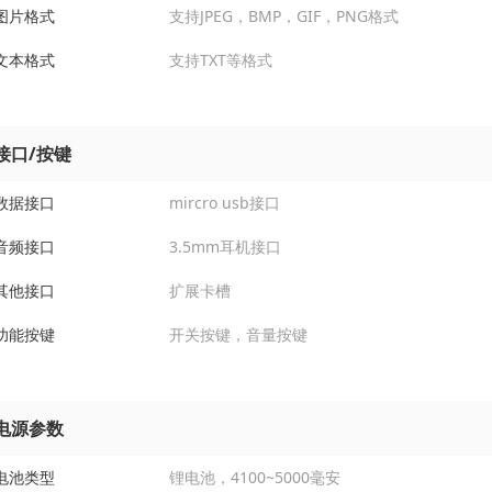
图片格式
支持JPEG，BMP，GIF，PNG格式
文本格式
支持TXT等格式
接口/按键
数据接口
mircro usb接口
音频接口
3.5mm耳机接口
其他接口
扩展卡槽
功能按键
开关按键，音量按键
电源参数
电池类型
锂电池，4100~5000毫安