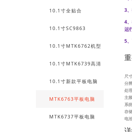
3
10.1寸全贴合
4
10.1寸SC9863
运
5
10.1寸MTK6762机型
重
10.1寸MTK6739高清
尺寸
10.1寸新款平板电脑
分
处
主频
MTK6763平板电脑
系
存
MTK6737平板电脑
电
详