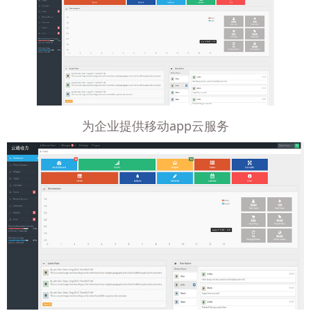
为企业提供移动app云服务