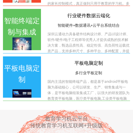
的家长控制模式，真正做到只用于教育的学习机。多
尺寸选择：8/10.1/10.36/14.1/15寸，支持全网通
4g、wifi版本的规格，支持开机Logo、开机动画替
行业硬件数据云端化
智能终端定
换。支持定制启动桌面，做到开机自启动。
智能硬件+数据通讯+云平台系统结合
制与集成
深圳云通动力具备硬件结构设计师、产品UI设计师、
软件/硬件/电子工程师等优秀人才提供成熟的技术解
决方案，甄选品质性高、稳定性强、高负荷性运载优
质产品，支持多种尺寸、多种平台、多种配置，并提
供软件系统研发（应用程序、服务器）、接口通讯
（串口232、485、蓝牙、wifi等）等技术服务，为定
平板电脑定制
平板电脑定
制设备更显竞争力优势。
多行业平板定制
制
国内主流的智能终端产品，都是基于android平板电
脑为基础核心，公司以研发、生产、销售集成与一
体，是平板电脑组装集成工厂，以强大的研发团队为
教育类平板电脑，医疗类平板电脑,工业类平板电脑
提供定制化解决方案与服务，服务于多家品牌厂商的
软件及硬件的方案提供。打造移动互联网一站式品牌
服务商。
教育学习机云平台
传统教育学习机互联网+升级版