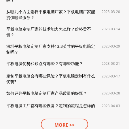
吗？
从哪几个方面选择平板电脑厂家？平板电脑厂家能
2023-03-20
提供哪些服务？
平板电脑定制厂家的技术能力怎么样？价格贵不
2023-03-14
贵？
深圳平板电脑定制厂家支持13.3英寸的平板电脑定
2023-03-29
制吗？
平板电脑优势和缺点有哪些？有哪些功能？
2023-03-21
定制平板电脑会有哪些风险？平板电脑定制有什么
2023-03-17
优势?
如何评判平板电脑定制厂家产品质量的好坏？
2023-03-28
平板电脑工厂都有哪些设备？定制的流程是怎样的
2023-04-03
MORE >>