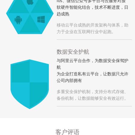
ios、微信公众号多平台与云服务对接
软硬件智能化结合，技术不断进度，日
趋成熟
移动云平台成熟的开发架构与体系，助
力于企业在互联网行业中起跑。
数据安全护航
与阿里云平台合作，为数据安全保驾护
航
为企业打造私有云平台，让数据只允许
公司内部拥有
多重安全保护机制，支持分布式存储、
备份机制，让数据能够安全有效运行。
客户评语