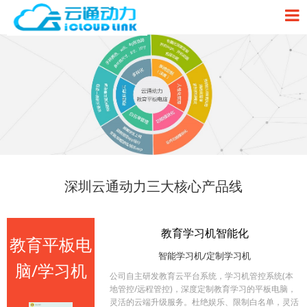
深圳云通动力
三大核心
产品线
教育学习机智能化
教育平板电
智能学习机/定制学习机
脑/学习机
公司自主研发教育云平台系统，学习机管控系统(本
地管控/远程管控)，深度定制教育学习的平板电脑，
灵活的云端升级服务。杜绝娱乐、限制白名单，灵活